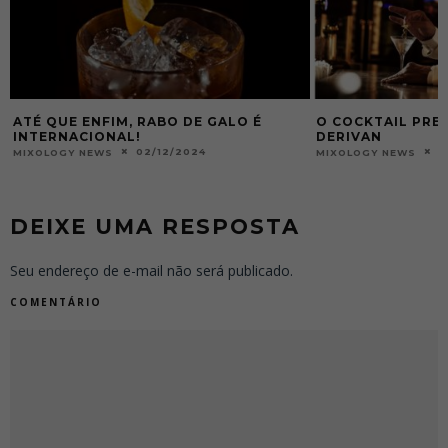
QUE ENFIM, RABO DE GALO É
O COCKTAIL PREFERIDO
ERNACIONAL!
DERIVAN
02/12/2024
18/05/20
LOGY NEWS
MIXOLOGY NEWS
DEIXE UMA RESPOSTA
Seu endereço de e-mail não será publicado.
COMENTÁRIO