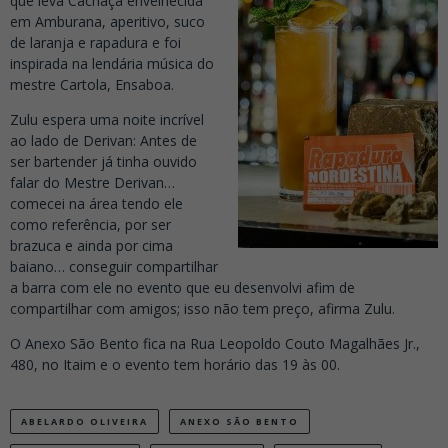
que leva Cachaça envelhecida
em Amburana, aperitivo, suco
de laranja e rapadura e foi
inspirada na lendária música do
mestre Cartola, Ensaboa.
Zulu espera uma noite incrível
ao lado de Derivan: Antes de
ser bartender já tinha ouvido
falar do Mestre Derivan…
comecei na área tendo ele
como referência, por ser
brazuca e ainda por cima
baiano… conseguir compartilhar
a barra com ele no evento que eu desenvolvi afim de
compartilhar com amigos; isso não tem preço, afirma Zulu.
O Anexo São Bento fica na Rua Leopoldo Couto Magalhães Jr.,
480, no Itaim e o evento tem horário das 19 às 00.
ABELARDO OLIVEIRA
ANEXO SÃO BENTO