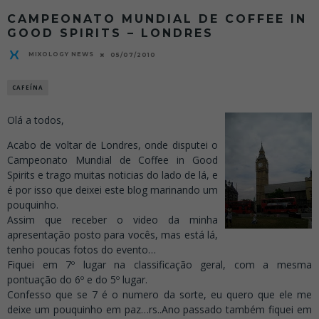
CAMPEONATO MUNDIAL DE COFFEE IN
GOOD SPIRITS – LONDRES
MIXOLOGY NEWS
05/07/2010
CAFEÍNA
Olá a todos,
Acabo de voltar de Londres, onde disputei o
Campeonato Mundial de Coffee in Good
Spirits e trago muitas noticias do lado de lá, e
é por isso que deixei este blog marinando um
pouquinho.
Assim que receber o video da minha
apresentação posto para vocês, mas está lá,
tenho poucas fotos do evento…
Fiquei em 7º lugar na classificação geral, com a mesma
pontuação do 6º e do 5º lugar.
Confesso que se 7 é o numero da sorte, eu quero que ele me
deixe um pouquinho em paz…rs..Ano passado também fiquei em