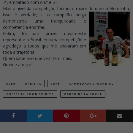
7º, empatado com o 6º e 5º.
Mas o nivel da competição foi muito maior do que na
Alemanha,
isso é verdade, e o campeão belga
demonstrou uma tranquilidade e
competência enorme.
Enfim, foi um prazer novamente
representar o Brasil em uma competição e
agradeço a todos que me apoiaram em
toda a trajetória.
Quem sabe ano que vem tem mais.
Grande abraço!
ACBB
BARISTA
CAFÉ
CAMPEONATO MUNDIAL
COFFEE IN GOOD SPIRITS
MARCO DE LA ROCHE