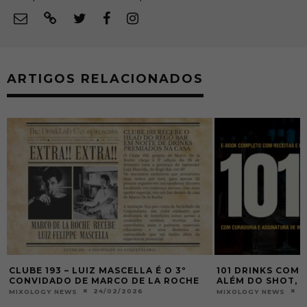
ARTIGOS RELACIONADOS
CLUBE 193 – LUIZ MASCELLA É O 3º
101 DRINKS COM 
CONVIDADO DE MARCO DE LA ROCHE
ALÉM DO SHOT, S
24/02/2026
2
MIXOLOGY NEWS
MIXOLOGY NEWS