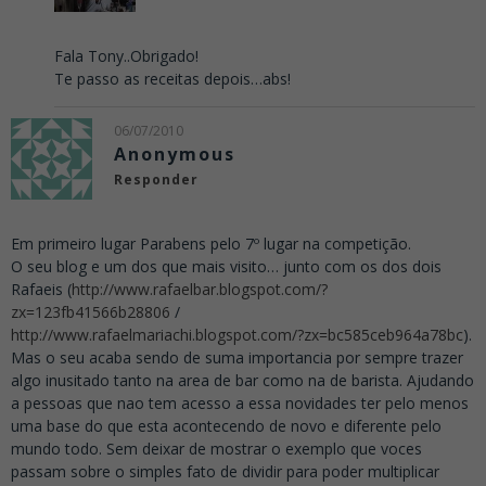
Fala Tony..Obrigado!
Te passo as receitas depois…abs!
06/07/2010
Anonymous
Responder
Em primeiro lugar Parabens pelo 7º lugar na competição.
O seu blog e um dos que mais visito… junto com os dos dois
Rafaeis (
http://www.rafaelbar.blogspot.com/?
zx=123fb41566b28806
/
http://www.rafaelmariachi.blogspot.com/?zx=bc585ceb964a78bc
).
Mas o seu acaba sendo de suma importancia por sempre trazer
algo inusitado tanto na area de bar como na de barista. Ajudando
a pessoas que nao tem acesso a essa novidades ter pelo menos
uma base do que esta acontecendo de novo e diferente pelo
mundo todo. Sem deixar de mostrar o exemplo que voces
passam sobre o simples fato de dividir para poder multiplicar