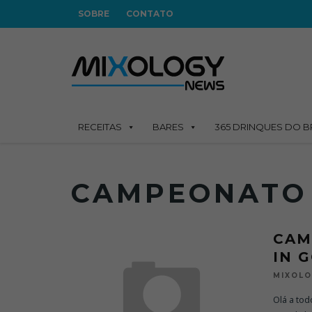
SOBRE
CONTATO
RECEITAS
BARES
365 DRINQUES DO B
CAMPEONATO
CAM
IN 
MIXOL
Olá a to