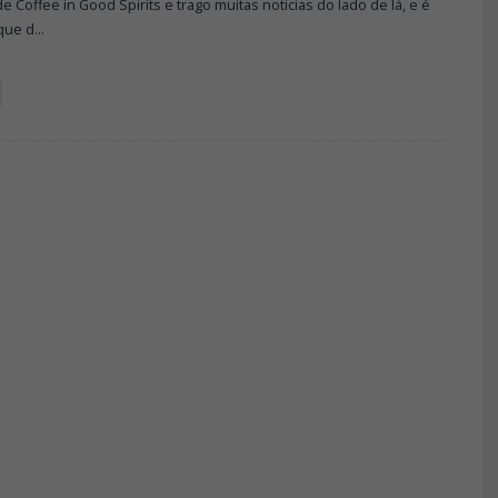
e Coffee in Good Spirits e trago muitas noticias do lado de lá, e é
que d
...