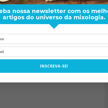
eba nossa newsletter com os melh
artigos do universo da mixologia.
RAND BARTENDER: DE BO
VISTA PARA O MUNDO
20/08/2024
INSCREVA-SE!