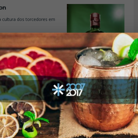
on
a cultura dos torcedores em
encontros e celebrações,
lico latino-americano.
as especificamente para uma
ado
 a Centenario Tri-Nation Fútbol
tre México, Estados Unidos e
ções anfitriãs e talvez seja o
 desta edição do Mundial.
o de amadurecimento onde é