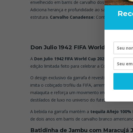
envelhecido em barris de carvalho dos três países co-
Adiciona herança e profundidade ao sabor.
Carvalho
Rec
estrutura.
Carvalho Canadense:
Contribui para o equ
.
.
Don Julio 1942 FIFA World Cup Edit
A
Don Julio 1942 FIFA World Cup 2026 Edition
é um
edição limitada feito para celebrar a Copa do Mundo
O design exclusivo da garrafa é revestido em um t
imita o cobiçado troféu da FIFA, arrematado por um
malaquita e reforça um movimento importante: a entr
destilados de luxo no universo do futebol mundial.
A bebida na garrafa mantém a
tequila Añejo 100%
de dois anos em barris de carvalho branco americano
Batidinha de Jambu com Maracujá 