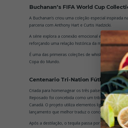
Buchanan’s FIFA World Cup Collecti
A Buchanan’s criou uma coleção especial inspirada n
parceria com Anthony Hart e Curtis Hadzicki.
A série explora a conexão emocional entre futebol, 
reforçando uma relação histórica da marca com o púb
É uma das primeiras coleções de whisky desenvolvid
Copa do Mundo.
.
Centenario Tri-Nation Fútbol Repos
Criada para homenagear os três países-sede da Copa,
Reposado foi concebida como um tributo à união en
Canadá. O projeto utiliza elementos ligados às três na
lançamento que melhor traduz o conceito geográfico
Após a destilação, o tequila passa por um process