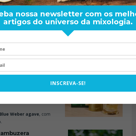
anfitriões:
Carvalho Mexicano:
 Americano:
Traz dulçor e
eba nossa newsletter com os melh
ilíbrio e um final suave.
artigos do universo da mixologia.
ion
RAND BARTENDER: DE BO
 lançamento especial de
VISTA PARA O MUNDO
 FIFA de 2026.
20/08/2024
om dourado luminoso que
INSCREVA-SE!
a tampa na cor verde
ada definitiva dos
 Blue Weber agave
, com
.
Jambuzera