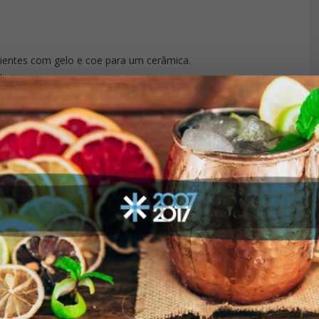
ientes com gelo e coe para um cerâmica.
baixo.