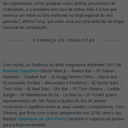
da coquetelaria, como qualquer outro artista, precisamos de
criatividade, e o brasileiro tem isso de sobra. Não é à toa que
tivemos um entre os três melhores na final regional do ano
passado”, afirma Tony, que mais uma vez será anfitrião da etapa
nacional da competição.
CONHEÇA OS FINALISTAS
Com vocês, os finalistas do
Most Imaginative Bartender 2017
de
Bombay Sapphire
! Edson Maia Jr. – Riviera Bar – SP Fabian
Martinez – Creative Bar – RJ Gregg Ferreira Pinto – Garoa Bar –
RJ Leonardo Peralta – Alessandro e Frederico – RJ Nicola Bara –
Teto Solar – RJ Raul Dias – Silo Bar – SP Tom Oliveira – Cadillac
Burger – SP Wanderson de Sá – La Macca – SP Foram quatro
representantes de São Paulo e quatro do Rio de Janeiro
mostrando o equilíbrio entre as duas cidades competidoras. Tom
Oliveira, que ficou com o vice campeonato em 2016, com o seu
drinque
Oiapoque ao Chuí Punch
também é surpresa ao passar
para a final novamente.