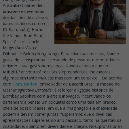
Austrália O bartender
brasileiro esteve atrás
dos balcões de diversos
bares asiáticos como o
ID Bar (Japão), Home
the Venue, Blue Beat,
Spice Cellar e Uncle
Mings (Austrália) e
Djiboutii e Belon (Hong Kong). Para criar suas receitas, Nando
gosta de se inspirar na diversidade de pessoas, nacionalidades,
turismo e sua gastronomia local. Nando acredita que no
MIB2017 encontrará receitas surpreendentes, inovadoras,
algumas um tanto malucas mas com um contexto. De acordo
com
Tony Harion
, embaixador de Bacardi Brasil, a missão do
Most Imaginative Bartender
é reforçar a ligação histórica de
Bombay Sapphire com a arte e inovação, incentivando os
bartenders a pensar um coquetel como uma tela em branco,
cheia de possibilidades, em que a imaginação e a criatividade
podem e devem correr juntas. “Esperamos que o nível das
apresentações supere as do ano passado, tanto na questão da
criatividade, quanto em diversidade e criação. Nós, profissionais