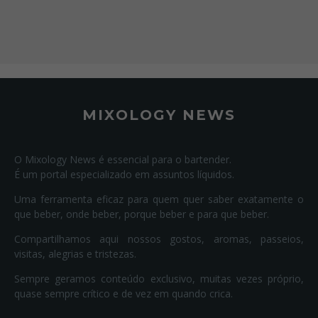
MIXOLOGY NEWS
O Mixology News é essencial para o bartender.
É um portal especializado em assuntos líquidos.
Uma ferramenta eficaz para quem quer saber exatamente o
que beber, onde beber, porque beber e para que beber.
Compartilhamos aqui nossos gostos, aromas, passeios,
visitas, alegrias e tristezas.
Sempre geramos conteúdo exclusivo, muitas vezes próprio,
quase sempre crítico e de vez em quando crica.