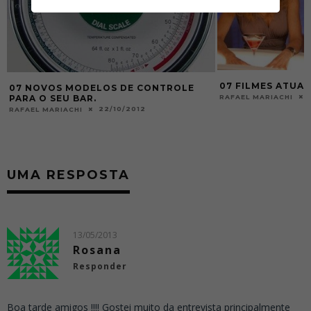
07 FILMES ATUA
07 NOVOS MODELOS DE CONTROLE
RAFAEL MARIACHI
PARA O SEU BAR.
22/10/2012
RAFAEL MARIACHI
UMA RESPOSTA
13/05/2013
Rosana
Responder
Boa tarde amigos !!!! Gostei muito da entrevista principalmente