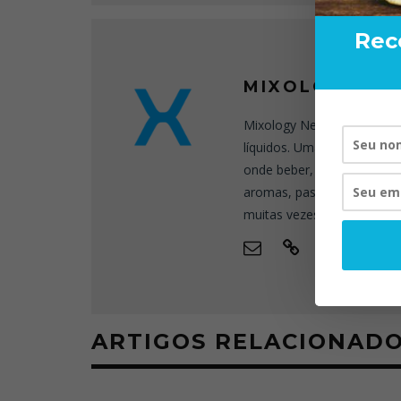
Rec
MIXOLOGY NE
Mixology News é o blog es
líquidos. Uma ferramenta 
onde beber, porque beber 
aromas, passeios, visitas,
muitas vezes próprio, quas
ARTIGOS RELACIONAD