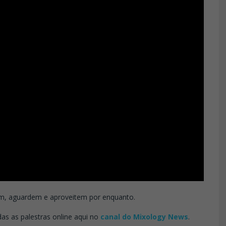
em, aguardem e aproveitem por enquanto.
s as palestras online aqui no
canal do Mixology News
.