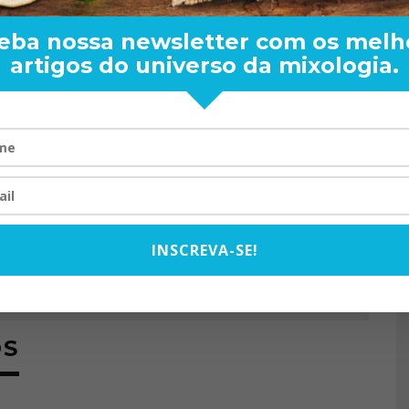
eba nossa newsletter com os melh
artigos do universo da mixologia.
WS
sencial para o bartender. especializado em assuntos
eficaz para quem quer saber exatamente o que beber,
RAND BARTENDER: DE BOA
T
e para que beber. Compartilhamos aqui nossos gostos,
VISTA PARA O MUNDO
 alegrias e tristezas. Sempre geramos conteúdo exclusivo,
20/08/2024
e sempre crítico e de vez em quando crica.
INSCREVA-SE!
OS