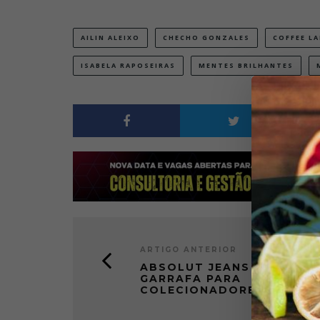
AILIN ALEIXO
CHECHO GONZALES
COFFEE LA
ISABELA RAPOSEIRAS
MENTES BRILHANTES
ARTIGO ANTERIOR
ABSOLUT JEANS É
GARRAFA PARA
COLECIONADORES