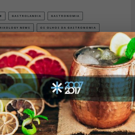
B
GASTROLANDIA
GASTRONOMIA
MIXOLOGY NEWS
OS OLHOS DA GASTRONOMIA
PRÓXIMO ARTIGO
CERVEJA WITBIER | TRIGO É
VIDA