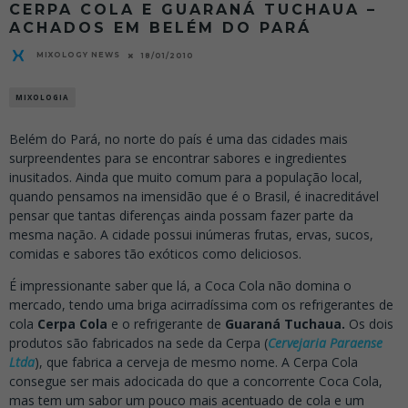
CERPA COLA E GUARANÁ TUCHAUA –
ACHADOS EM BELÉM DO PARÁ
MIXOLOGY NEWS
18/01/2010
MIXOLOGIA
Belém do Pará, no norte do país é uma das cidades mais
surpreendentes para se encontrar sabores e ingredientes
inusitados. Ainda que muito comum para a população local,
quando pensamos na imensidão que é o Brasil, é inacreditável
pensar que tantas diferenças ainda possam fazer parte da
mesma nação. A cidade possui inúmeras frutas, ervas, sucos,
comidas e sabores tão exóticos como deliciosos.
É impressionante saber que lá, a Coca Cola não domina o
mercado, tendo uma briga acirradíssima com os refrigerantes de
cola
Cerpa Cola
e o refrigerante de
Guaraná Tuchaua.
Os dois
produtos são fabricados na sede da Cerpa (
Cervejaria Paraense
Ltda
), que fabrica a cerveja de mesmo nome. A Cerpa Cola
consegue ser mais adocicada do que a concorrente Coca Cola,
mas tem um sabor um pouco mais acentuado de cola e um