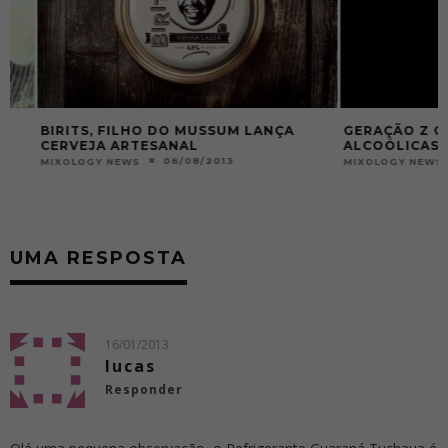
BIRITS, FILHO DO MUSSUM LANÇA
GERAÇÃO Z CONS
CERVEJA ARTESANAL
ALCOÓLICAS QUE
06/08/2013
1
MIXOLOGY NEWS
MIXOLOGY NEWS
UMA RESPOSTA
16/01/2013
lucas
Responder