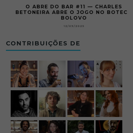
O ABRE DO BAR #11 — CHARLES
O
BETONEIRA ABRE O JOGO NO BOTECO
BOLOVO
12/09/2025
CONTRIBUIÇÕES DE