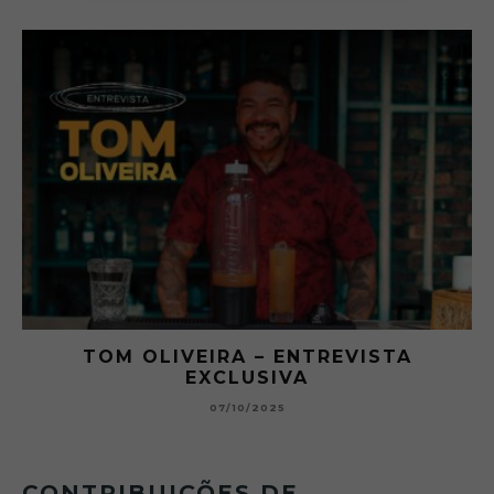
RA
TOM OLIVEIRA – ENTREVISTA
EXCLUSIVA
B
07/10/2025
CONTRIBUIÇÕES DE