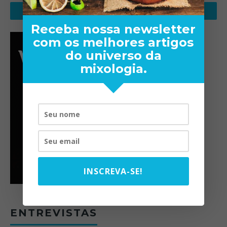
Receba nossa newsletter
com os melhores artigos
do universo da
mixologia.
INSCREVA-SE!
ENTREVISTAS