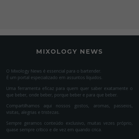
MIXOLOGY NEWS
O Mixology News é essencial para o bartender.
É um portal especializado em assuntos líquidos.
Uma ferramenta eficaz para quem quer saber exatamente o
que beber, onde beber, porque beber e para que beber.
Compartilhamos aqui nossos gostos, aromas, passeios,
visitas, alegrias e tristezas.
Sempre geramos conteúdo exclusivo, muitas vezes próprio,
quase sempre crítico e de vez em quando crica.