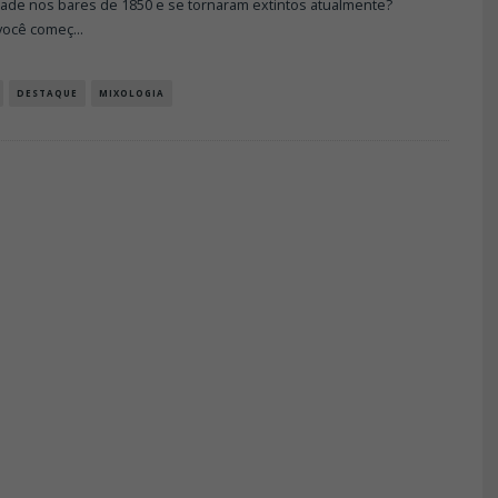
ade nos bares de 1850 e se tornaram extintos atualmente?
você começ
...
DESTAQUE
MIXOLOGIA