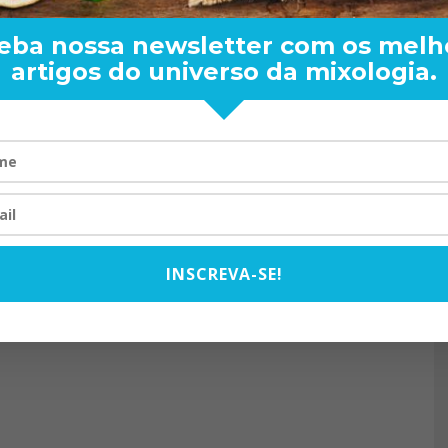
eba nossa newsletter com os melh
artigos do universo da mixologia.
RAND BARTENDER: DE BO
VISTA PARA O MUNDO
20/08/2024
INSCREVA-SE!