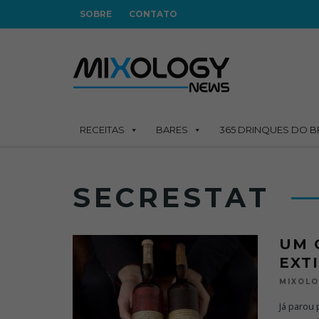
SOBRE
CONTATO
RECEITAS
BARES
365 DRINQUES DO B
SECRESTAT
UM 
EXT
MIXOL
Já parou 