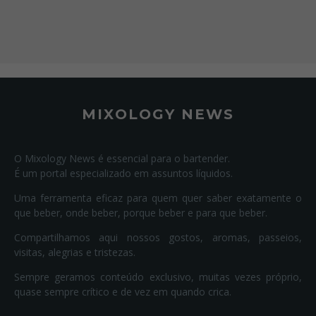
MIXOLOGY NEWS
O Mixology News é essencial para o bartender.
É um portal especializado em assuntos líquidos.
Uma ferramenta eficaz para quem quer saber exatamente o
que beber, onde beber, porque beber e para que beber.
Compartilhamos aqui nossos gostos, aromas, passeios,
visitas, alegrias e tristezas.
Sempre geramos conteúdo exclusivo, muitas vezes próprio,
quase sempre crítico e de vez em quando crica.