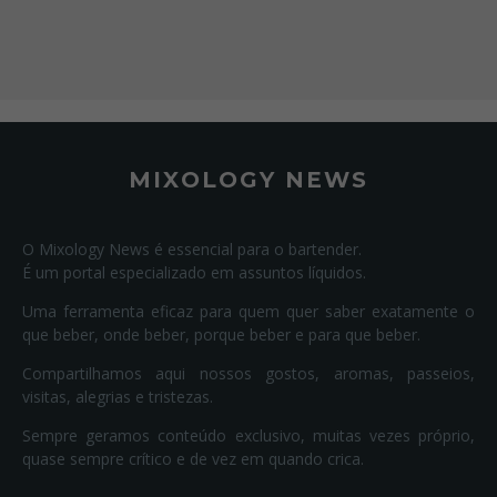
MIXOLOGY NEWS
O Mixology News é essencial para o bartender.
É um portal especializado em assuntos líquidos.
Uma ferramenta eficaz para quem quer saber exatamente o
que beber, onde beber, porque beber e para que beber.
Compartilhamos aqui nossos gostos, aromas, passeios,
visitas, alegrias e tristezas.
Sempre geramos conteúdo exclusivo, muitas vezes próprio,
quase sempre crítico e de vez em quando crica.