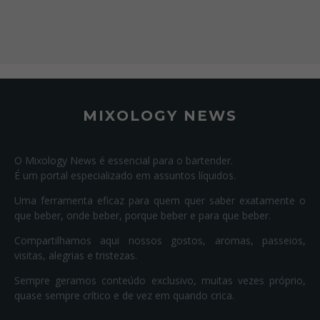
MIXOLOGY NEWS
O Mixology News é essencial para o bartender.
É um portal especializado em assuntos líquidos.
Uma ferramenta eficaz para quem quer saber exatamente o
que beber, onde beber, porque beber e para que beber.
Compartilhamos aqui nossos gostos, aromas, passeios,
visitas, alegrias e tristezas.
Sempre geramos conteúdo exclusivo, muitas vezes próprio,
quase sempre crítico e de vez em quando crica.