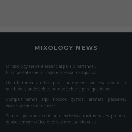
MIXOLOGY NEWS
O Mixology News é essencial para o bartender.
É um portal especializado em assuntos líquidos.
Uma ferramenta eficaz para quem quer saber exatamente o
que beber, onde beber, porque beber e para que beber.
Compartilhamos aqui nossos gostos, aromas, passeios,
visitas, alegrias e tristezas.
Sempre geramos conteúdo exclusivo, muitas vezes próprio,
quase sempre crítico e de vez em quando crica.