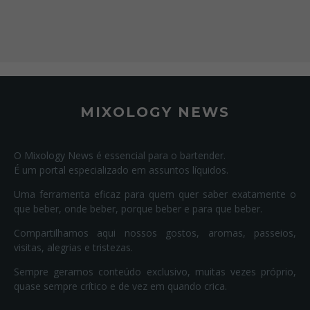
MIXOLOGY NEWS
O Mixology News é essencial para o bartender.
É um portal especializado em assuntos líquidos.
Uma ferramenta eficaz para quem quer saber exatamente o
que beber, onde beber, porque beber e para que beber.
Compartilhamos aqui nossos gostos, aromas, passeios,
visitas, alegrias e tristezas.
Sempre geramos conteúdo exclusivo, muitas vezes próprio,
quase sempre crítico e de vez em quando crica.