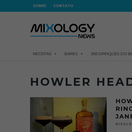
SOBRE
CONTATO
RECEITAS
BARES
365 DRINQUES DO B
HOWLER HEA
HOW
RIN
JAN
MIXOL