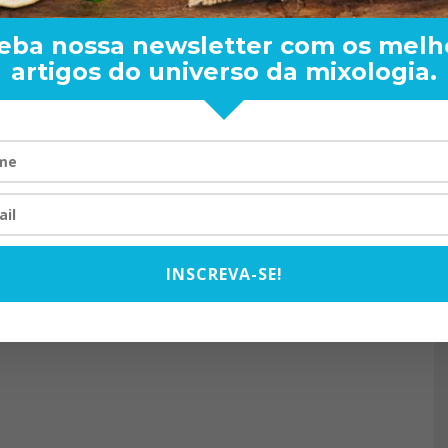
eba nossa newsletter com os melh
artigos do universo da mixologia.
RAND BARTENDER: DE BO
VISTA PARA O MUNDO
20/08/2024
INSCREVA-SE!