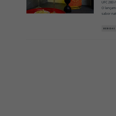
UFC 283 
O lançam
sabor nat
BEBIDAS