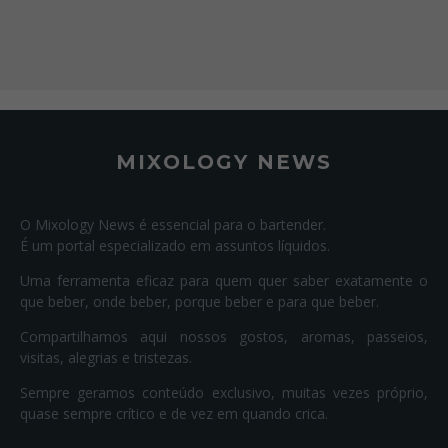
MIXOLOGY NEWS
O Mixology News é essencial para o bartender.
É um portal especializado em assuntos líquidos.
Uma ferramenta eficaz para quem quer saber exatamente o
que beber, onde beber, porque beber e para que beber.
Compartilhamos aqui nossos gostos, aromas, passeios,
visitas, alegrias e tristezas.
Sempre geramos conteúdo exclusivo, muitas vezes próprio,
quase sempre crítico e de vez em quando crica.