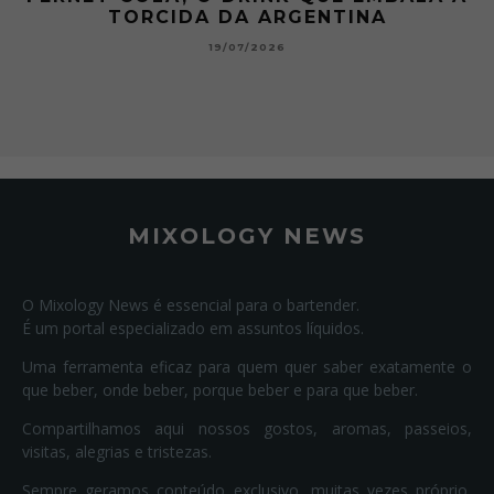
TORCIDA DA ARGENTINA
19/07/2026
MIXOLOGY NEWS
O Mixology News é essencial para o bartender.
É um portal especializado em assuntos líquidos.
Uma ferramenta eficaz para quem quer saber exatamente o
que beber, onde beber, porque beber e para que beber.
Compartilhamos aqui nossos gostos, aromas, passeios,
visitas, alegrias e tristezas.
Sempre geramos conteúdo exclusivo, muitas vezes próprio,