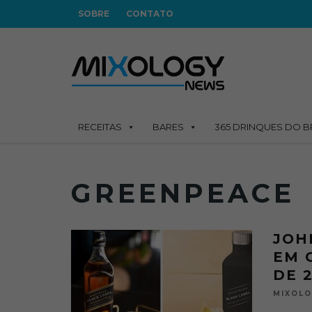
SOBRE
CONTATO
RECEITAS
BARES
365 DRINQUES DO B
GREENPEACE
JOH
EM 
DE 
MIXOL