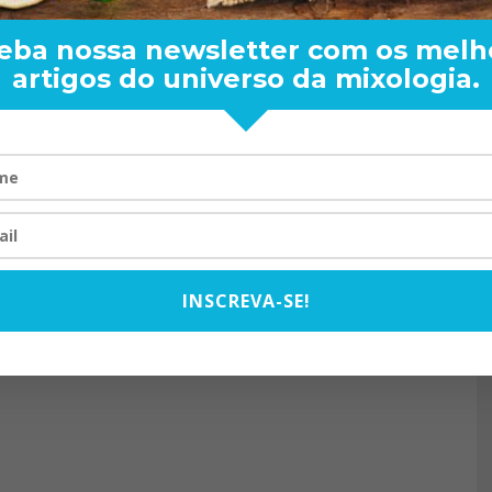
eba nossa newsletter com os melh
artigos do universo da mixologia.
RAND BARTENDER: DE BO
VISTA PARA O MUNDO
20/08/2024
INSCREVA-SE!