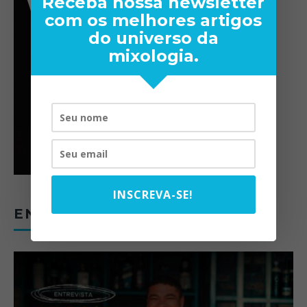
Receba nossa newsletter
com os melhores artigos
do universo da
mixologia.
INSCREVA-SE!
ENTREVISTAS