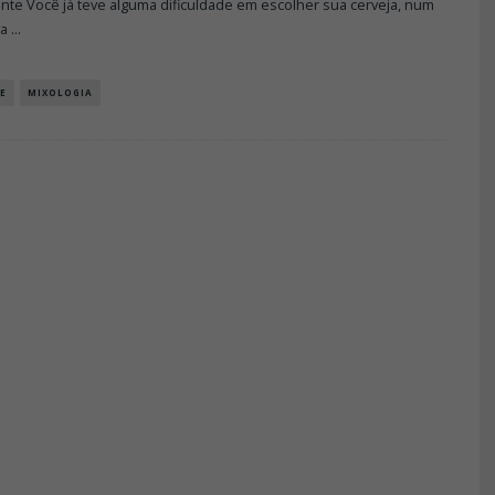
nte Você já teve alguma dificuldade em escolher sua cerveja, num
ga
...
E
MIXOLOGIA