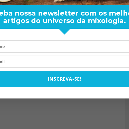
eba nossa newsletter com os melh
artigos do universo da mixologia.
RAND BARTENDER: DE BO
VISTA PARA O MUNDO
20/08/2024
INSCREVA-SE!