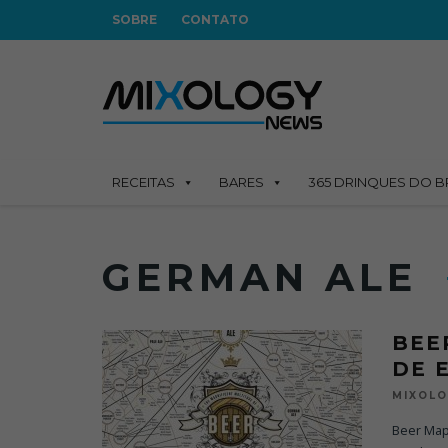
SOBRE
CONTATO
RECEITAS
BARES
365 DRINQUES DO B
GERMAN ALE
BEE
DE 
MIXOL
Beer Map 