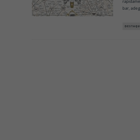
rapidame
bar, ade
DESTAQU