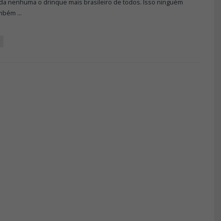
da nenhuma o drinque mais brasileiro de todos. Isso ninguém
ambém
...