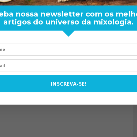
eba nossa newsletter com os melh
artigos do universo da mixologia.
RAND BARTENDER: DE BO
VISTA PARA O MUNDO
20/08/2024
INSCREVA-SE!