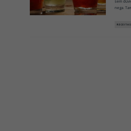
sem dúvi
nega. T
RECEITAS