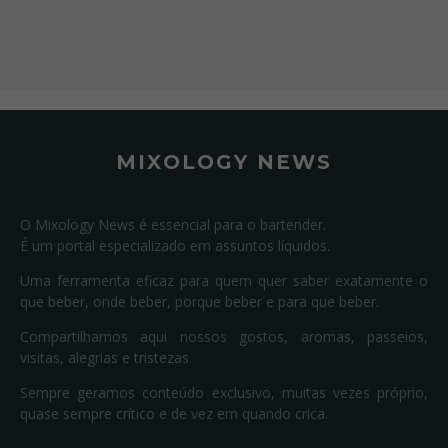
MIXOLOGY NEWS
O Mixology News é essencial para o bartender.
É um portal especializado em assuntos líquidos.
Uma ferramenta eficaz para quem quer saber exatamente o
que beber, onde beber, porque beber e para que beber.
Compartilhamos aqui nossos gostos, aromas, passeios,
visitas, alegrias e tristezas.
Sempre geramos conteúdo exclusivo, muitas vezes próprio,
quase sempre crítico e de vez em quando crica.