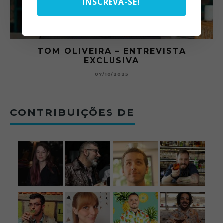
INSCREVA-SE!
EVISTA
O ABRE DO BAR #11 — CHA
BETONEIRA ABRE O JOGO NO
BOLOVO
12/09/2025
CONTRIBUIÇÕES DE