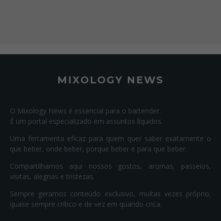
MIXOLOGY NEWS
O Mixology News é essencial para o bartender.
É um portal especializado em assuntos líquidos.
Uma ferramenta eficaz para quem quer saber exatamente o
que beber, onde beber, porque beber e para que beber.
Compartilhamos aqui nossos gostos, aromas, passeios,
visitas, alegrias e tristezas.
Sempre geramos conteúdo exclusivo, muitas vezes próprio,
quase sempre crítico e de vez em quando crica.