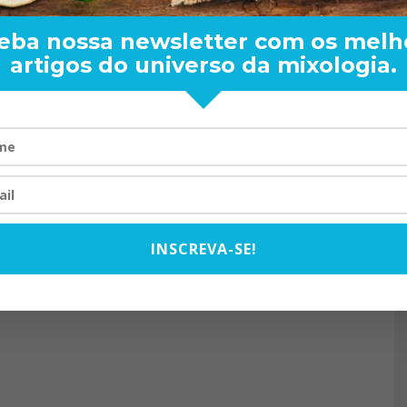
eba nossa newsletter com os melh
artigos do universo da mixologia.
RAND BARTENDER: DE BO
VISTA PARA O MUNDO
20/08/2024
INSCREVA-SE!