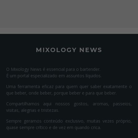
MIXOLOGY NEWS
O Mixology News é essencial para o bartender.
É um portal especializado em assuntos líquidos.
Uma ferramenta eficaz para quem quer saber exatamente o
que beber, onde beber, porque beber e para que beber.
Compartilhamos aqui nossos gostos, aromas, passeios,
visitas, alegrias e tristezas.
Sempre geramos conteúdo exclusivo, muitas vezes próprio,
quase sempre crítico e de vez em quando crica.