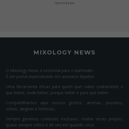
19/07/2026
MIXOLOGY NEWS
O Mixology News é essencial para o bartender.
É um portal especializado em assuntos líquidos.
Uma ferramenta eficaz para quem quer saber exatamente o
que beber, onde beber, porque beber e para que beber.
Compartilhamos aqui nossos gostos, aromas, passeios,
visitas, alegrias e tristezas.
Sempre geramos conteúdo exclusivo, muitas vezes próprio,
quase sempre crítico e de vez em quando crica.