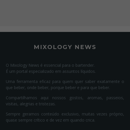
MIXOLOGY NEWS
O Mixology News é essencial para o bartender.
É um portal especializado em assuntos líquidos.
Uma ferramenta eficaz para quem quer saber exatamente o
que beber, onde beber, porque beber e para que beber.
Compartilhamos aqui nossos gostos, aromas, passeios,
visitas, alegrias e tristezas.
Sempre geramos conteúdo exclusivo, muitas vezes próprio,
quase sempre crítico e de vez em quando crica.