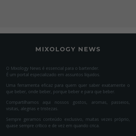
MIXOLOGY NEWS
O Mixology News é essencial para o bartender.
É um portal especializado em assuntos líquidos.
Uma ferramenta eficaz para quem quer saber exatamente o
que beber, onde beber, porque beber e para que beber.
Compartilhamos aqui nossos gostos, aromas, passeios,
visitas, alegrias e tristezas.
Sempre geramos conteúdo exclusivo, muitas vezes próprio,
quase sempre crítico e de vez em quando crica.