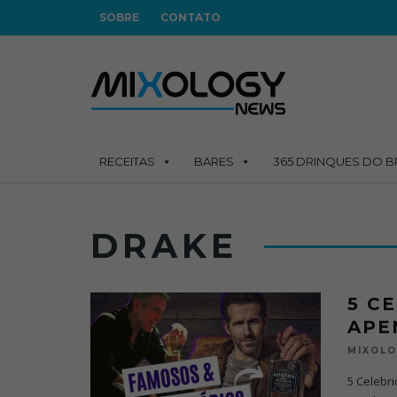
SOBRE
CONTATO
RECEITAS
BARES
365 DRINQUES DO B
DRAKE
5 C
APE
MIXOL
5 Celebr