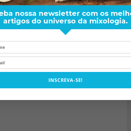
eba nossa newsletter com os melh
artigos do universo da mixologia.
RAND BARTENDER: DE BO
VISTA PARA O MUNDO
20/08/2024
INSCREVA-SE!