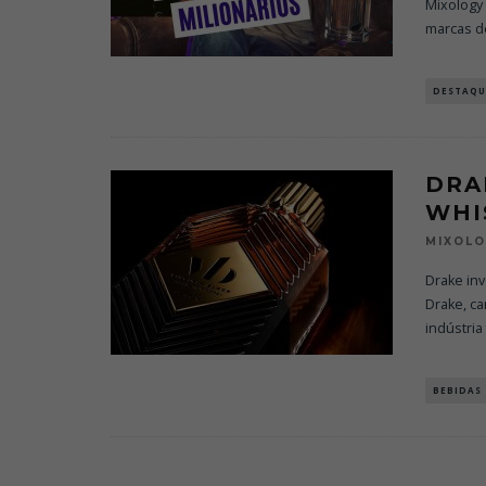
Mixology
marcas d
DESTAQU
DRA
WHI
MIXOL
Drake inv
Drake, ca
indústria
BEBIDAS