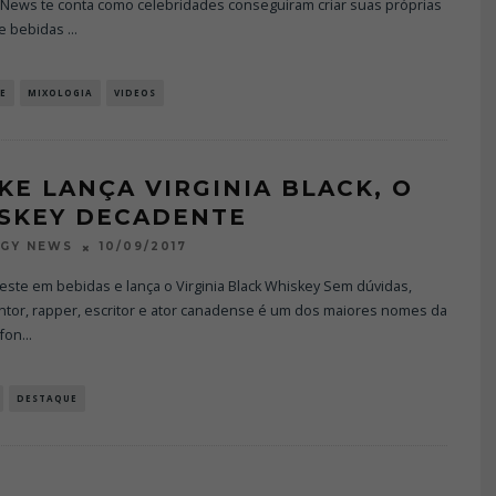
 News te conta como celebridades conseguiram criar suas próprias
e bebidas
...
E
MIXOLOGIA
VIDEOS
KE LANÇA VIRGINIA BLACK, O
SKEY DECADENTE
10/09/2017
OGY NEWS
este em bebidas e lança o Virginia Black Whiskey Sem dúvidas,
ntor, rapper, escritor e ator canadense é um dos maiores nomes da
 fon
...
DESTAQUE