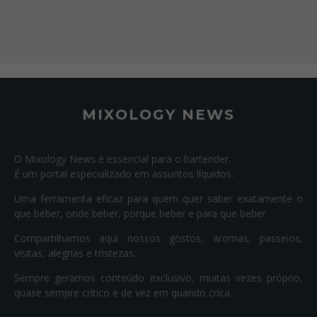
MIXOLOGY NEWS
O Mixology News é essencial para o bartender.
É um portal especializado em assuntos líquidos.
Uma ferramenta eficaz para quem quer saber exatamente o
que beber, onde beber, porque beber e para que beber.
Compartilhamos aqui nossos gostos, aromas, passeios,
visitas, alegrias e tristezas.
Sempre geramos conteúdo exclusivo, muitas vezes próprio,
quase sempre crítico e de vez em quando crica.