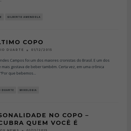
..
E
GILBERTO AMENDOLA
LTIMO COPO
01/12/2015
IO DUARTE
ndes Campos foi um dos maiores cronistas do Brasil. E um dos
e mais gostava de beber também. Certa vez, em uma crônica
 “Por que bebemos
...
O DUARTE
MIXOLOGIA
SONALIDADE NO COPO –
CUBRA QUEM VOCÊ É
01/12/2015
OGY NEWS