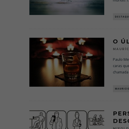
mundo. I
.
DESTAQU
O Ú
MAURÍC
Paulo Me
caras qu
chamada
MAURICI
PER
DES
MIXOL