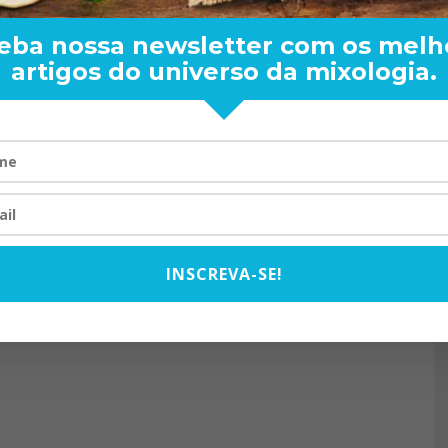
eba nossa newsletter com os melh
artigos do universo da mixologia.
RAND BARTENDER: DE BO
VISTA PARA O MUNDO
20/08/2024
INSCREVA-SE!