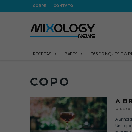
SOBRE
CONTATO
RECEITAS
BARES
365 DRINQUES DO B
COPO
A B
GILBE
A Brincad
Um copo n