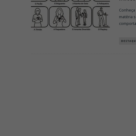
Conheça 
matéria s
comport
DESTAQU