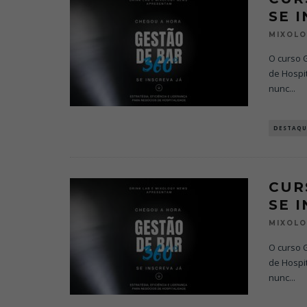
SE 
MIXOL
O curso G
de Hospit
nunc
...
DESTAQU
CUR
SE 
MIXOL
O curso G
de Hospit
nunc
...