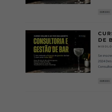
CURSOS
CUR
DE 
MIXOL
Se inscr
2024 Desd
Consultor
CURSOS