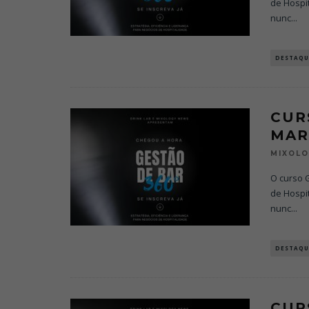
de Hospit
nunc
...
DESTAQU
CUR
MAR
MIXOL
O curso G
de Hospit
nunc
...
DESTAQU
CUR