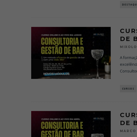
DESTAQU
CUR
DE 
MIXOL
A formaç
excelênci
Consultor
CURSOS
CUR
DE 
MARCO 