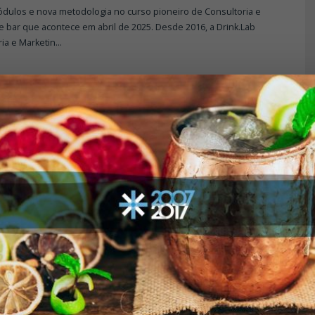
dulos e nova metodologia no curso pioneiro de Consultoria e
 bar que acontece em abril de 2025. Desde 2016, a Drink.Lab
ia e Marketin
...
DESTAQUE
INSCRIÇÕES ABERTAS
SO – CONSULTORIA E GESTÃO
BAR – ABRIL DE 2025
01/04/2025
OGY NEWS
dulos e nova metodologia no curso pioneiro de Consultoria e
 bar que acontece em abril de 2025. Desde 2016, a Drink.Lab
ia e Marketin
...
IA