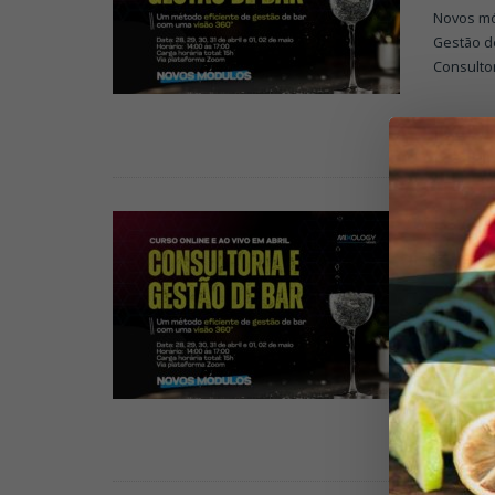
Novos mó
Gestão de
Consultor
CURSOS
CUR
DE 
MIXOL
Novos mó
Gestão de
Consultor
MIXOLOG