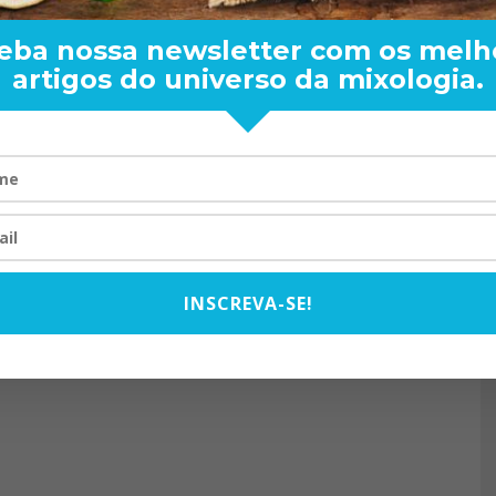
eba nossa newsletter com os melh
artigos do universo da mixologia.
RAND BARTENDER: DE BO
VISTA PARA O MUNDO
20/08/2024
INSCREVA-SE!