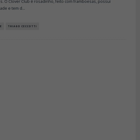
os. O Clover Club é rosadinho, feito com framboesas, possui
ade e tem d
...
E
THIAGO CECCOTTI