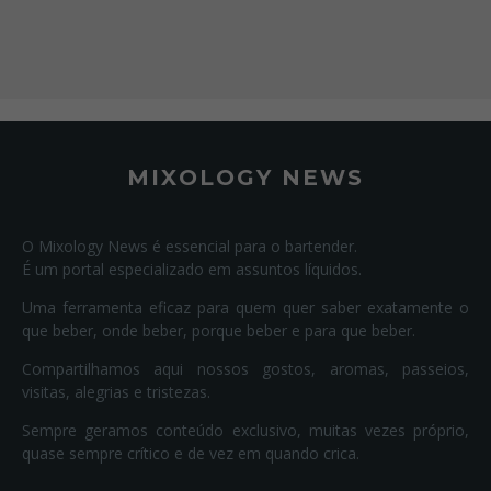
MIXOLOGY NEWS
O Mixology News é essencial para o bartender.
É um portal especializado em assuntos líquidos.
Uma ferramenta eficaz para quem quer saber exatamente o
que beber, onde beber, porque beber e para que beber.
Compartilhamos aqui nossos gostos, aromas, passeios,
visitas, alegrias e tristezas.
Sempre geramos conteúdo exclusivo, muitas vezes próprio,
quase sempre crítico e de vez em quando crica.