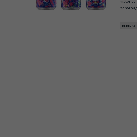
histórico
homenag
BEBIDAS