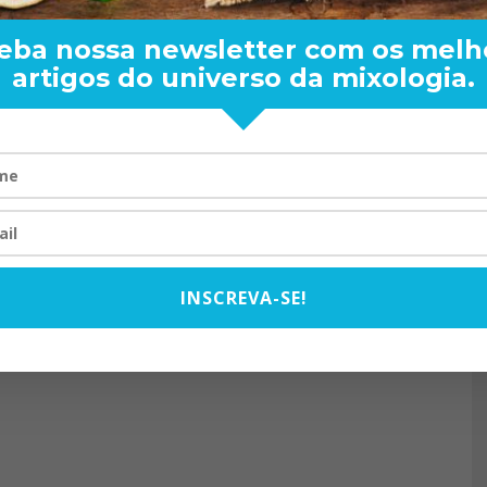
eba nossa newsletter com os melh
artigos do universo da mixologia.
RAND BARTENDER: DE BO
VISTA PARA O MUNDO
20/08/2024
INSCREVA-SE!