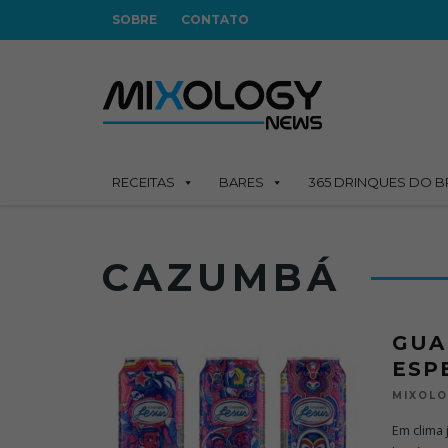
SOBRE
CONTATO
RECEITAS
BARES
365 DRINQUES DO B
CAZUMBÁ
GUA
ESP
MIXOL
Em clima 