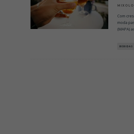
MIXOL
Com cres
moda pass
(MAPA) a
BEBIDAS