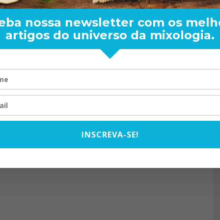
eba nossa newsletter com os melh
artigos do universo da mixologia.
RAND BARTENDER: DE BO
VISTA PARA O MUNDO
20/08/2024
INSCREVA-SE!