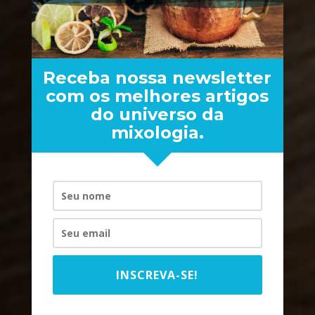
Receba nossa newsletter
com os melhores artigos
do universo da
mixologia.
DIA DOS NAMORADOS
INSCREVA-SE!