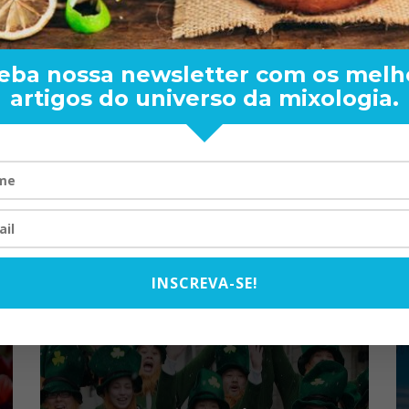
eba nossa newsletter com os melh
artigos do universo da mixologia.
OUTONO
INSCREVA-SE!