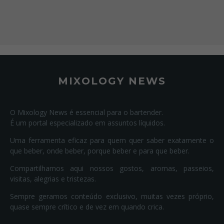
MIXOLOGY NEWS
O Mixology News é essencial para o bartender.
É um portal especializado em assuntos líquidos.
Uma ferramenta eficaz para quem quer saber exatamente o
que beber, onde beber, porque beber e para que beber.
Compartilhamos aqui nossos gostos, aromas, passeios,
visitas, alegrias e tristezas.
Sempre geramos conteúdo exclusivo, muitas vezes próprio,
quase sempre crítico e de vez em quando crica.