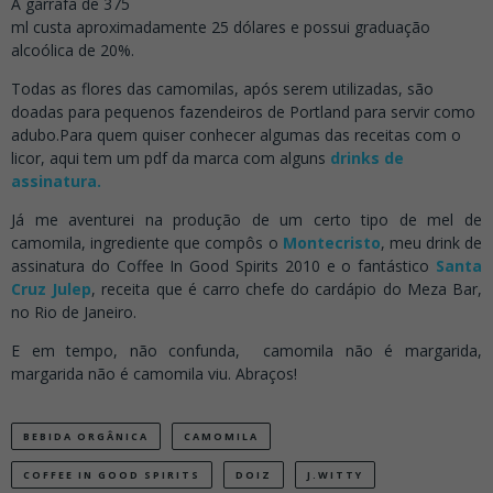
A garrafa de 375
ml custa aproximadamente 25 dólares e possui graduação
alcoólica de 20%.
Todas as flores das camomilas, após serem utilizadas, são
doadas para pequenos fazendeiros de Portland para servir como
adubo.Para quem quiser conhecer algumas das receitas com o
licor, aqui tem um pdf da marca com alguns
drinks de
assinatura.
Já me aventurei na produção de um certo tipo de mel de
camomila, ingrediente que compôs o
Montecristo
, meu drink de
assinatura do Coffee In Good Spirits 2010 e o fantástico
Santa
Cruz Julep
, receita que é carro chefe do cardápio do Meza Bar,
no Rio de Janeiro.
E em tempo, não confunda, camomila não é margarida,
margarida não é camomila viu. Abraços!
BEBIDA ORGÂNICA
CAMOMILA
COFFEE IN GOOD SPIRITS
DOIZ
J.WITTY