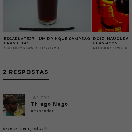
ÃO
DOIZ INAUGURA RELEITURAS DE
COFFEE WEEK B
CLÁSSICOS
TODO O BRASIL
03/10/2011
MIXOLOGY NEWS
MIXOLOGY NEWS
2 RESPOSTAS
16/01/2012
Thiago Nego
Responder
deve ser bem gostos !!!