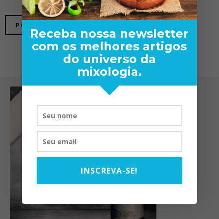
Receba nossa newsletter
com os melhores artigos
do universo da
mixologia.
INSCREVA-SE!