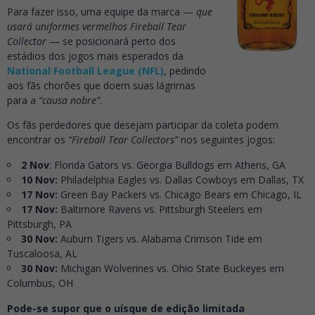
Para fazer isso, uma equipe da marca —
que
usará uniformes vermelhos Fireball Tear
Collector
— se posicionará perto dos
estádios dos jogos mais esperados da
National Football League (NFL)
, pedindo
aos fãs chorões que doem suas lágrimas
para a
“causa nobre”
.
Os fãs perdedores que desejam participar da coleta podem
encontrar os
“Fireball Tear Collectors”
nos seguintes jogos:
2 Nov
: Florida Gators vs. Georgia Bulldogs em Athens, GA
10 Nov:
Philadelphia Eagles vs. Dallas Cowboys em Dallas, TX
17 Nov:
Green Bay Packers vs. Chicago Bears em Chicago, IL
17 Nov:
Baltimore Ravens vs. Pittsburgh Steelers em
Pittsburgh, PA
30 Nov:
Auburn Tigers vs. Alabama Crimson Tide em
Tuscaloosa, AL
30 Nov:
Michigan Wolverines vs. Ohio State Buckeyes em
Columbus, OH
Pode-se supor que o uísque de edição limitada