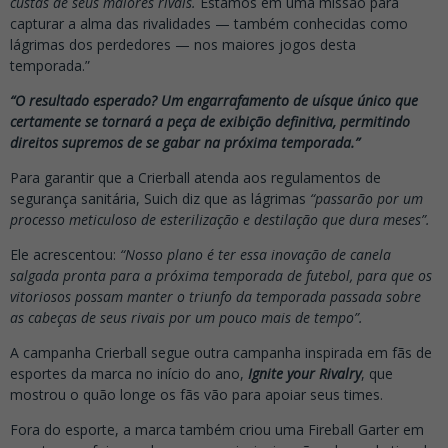
custas de seus maiores rivais.
Estamos em uma missão para
capturar a alma das rivalidades — também conhecidas como
lágrimas dos perdedores — nos maiores jogos desta
temporada.”
“O resultado esperado? Um engarrafamento de uísque único que
certamente se tornará a peça de exibição definitiva, permitindo
direitos supremos de se gabar na próxima temporada.”
Para garantir que a Crierball atenda aos regulamentos de
segurança sanitária, Suich diz que as lágrimas
“passarão por um
processo meticuloso de esterilização e destilação que dura meses”.
Ele acrescentou:
“Nosso plano é ter essa inovação de canela
salgada pronta para a próxima temporada de futebol, para que os
vitoriosos possam manter o triunfo da temporada passada sobre
as cabeças de seus rivais por um pouco mais de tempo”.
A campanha Crierball segue outra campanha inspirada em fãs de
esportes da marca no início do ano,
Ignite your Rivalry
, que
mostrou o quão longe os fãs vão para apoiar seus times.
Fora do esporte, a marca também criou uma Fireball Garter em