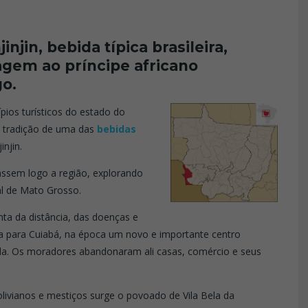
njin, bebida típica brasileira,
agem ao príncipe africano
go.
ios turísticos do estado do
e tradição de uma das
bebidas
njin.
assem logo a região, explorando
tal de Mato Grosso.
nta da distância, das doenças e
rida para Cuiabá, na época um novo e importante centro
Vila. Os moradores abandonaram ali casas, comércio e seus
livianos e mestiços surge o povoado de Vila Bela da