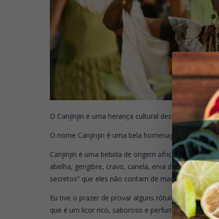
O Canjinjin é uma herança cultural desse povoado ce
O nome Canjinjin é uma bela homenagem ao príncipe a
Canjinjin é uma bebida de origem africana à base de
abelha, gengibre, cravo, canela, erva doce, raizes e o
secretos” que eles não contam de maneira alguma.
Eu tive o prazer de provar alguns rótulos desta beb
que é um licor rico, saboroso e perfumado.