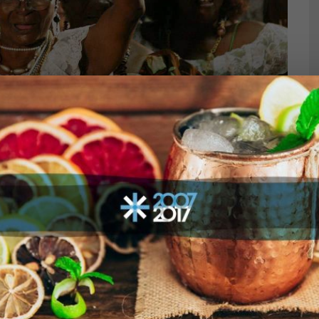
ntenário e tem na sua produção artesanal o maior trunfo.
fricano Kangingin, filho do rei do Congo.
 aguardente, mel de
utros “ingredientes
ida e posso comprovar