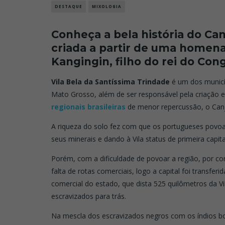
DESTAQUE
MIXOLOGIA
Conheça a bela história do Canji
criada a partir de uma homen
Kangingin, filho do rei do Con
Vila Bela da Santíssima Trindade
é um dos municíp
Mato Grosso, além de ser responsável pela criação 
regionais brasileiras
de menor repercussão, o Canji
A riqueza do solo fez com que os portugueses povo
seus minerais e dando à Vila status de primeira capi
Porém, com a dificuldade de povoar a região, por co
falta de rotas comerciais, logo a capital foi transfe
comercial do estado, que dista 525 quilômetros da 
escravizados para trás.
Na mescla dos escravizados negros com os índios bo