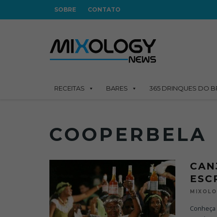
SOBRE
CONTATO
RECEITAS
BARES
365 DRINQUES DO B
COOPERBELA
CAN
ESC
MIXOL
Conheça a