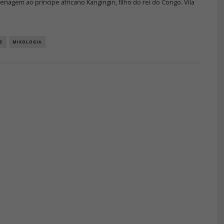
agem ao príncipe africano Kangingin, filho do rei do Congo. Vila
E
MIXOLOGIA