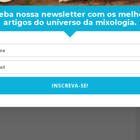
eba nossa newsletter com os melh
artigos do universo da mixologia.
RAND BARTENDER: DE BO
VISTA PARA O MUNDO
20/08/2024
INSCREVA-SE!