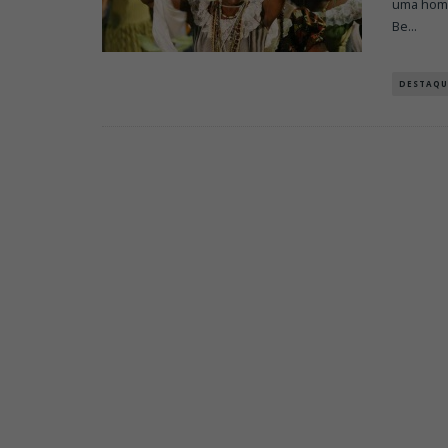
uma homen
Be
...
DESTAQU