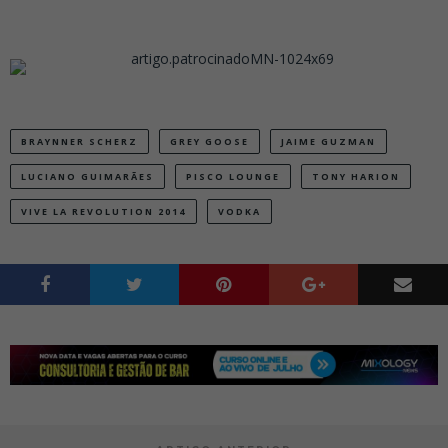
BRAYNNER SCHERZ
GREY GOOSE
JAIME GUZMAN
LUCIANO GUIMARÃES
PISCO LOUNGE
TONY HARION
VIVE LA REVOLUTION 2014
VODKA