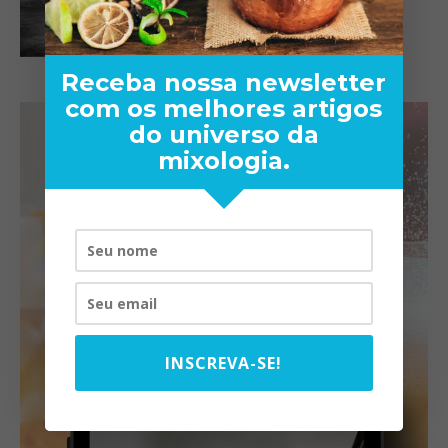
Receba nossa newsletter
com os melhores artigos
do universo da
mixologia.
INSCREVA-SE!