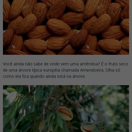
Você ainda não sabe de onde vem uma amêndoa? É o fruto seco
de uma árvore típica européia chamada Amendoeira. Olha só
como ela fica quando ainda está na árvore.