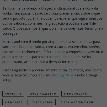
Tanto a marca quanto a Diageo, multinacional que é dona da
vodka francesa, ainda não se pronunciaram muito sobre o que
será o produto, porém, já podemos esperar que siga a linha dos
outros sabores, com mesma graduação alcoólica e perfil de
sabor. O que sabemos é: quando a marca quer fazer barulho, ela
consegue.
Muitos andaram dizendo por aí que a marca se preparava para
lançar o sabor de melancia, com a CÎROC Watermelon, porém,
não se sabe realmente se é ficção ou se a empresa engavetou o
projeto para dar espaço para o sabor amendoado. Se foi
premeditado, achamos que a decisão foi acertada.
Vamos aguardar o pronunciamento oficial da marca, mas como
você já se acostumou, aqui no
Mixology News
a notícia chega
antes.
AMARETTO
CIROC AMARETTO
CIROC COCONUT
CIROC PEACH
CIROC VODKA
CIROC WATERMELLON