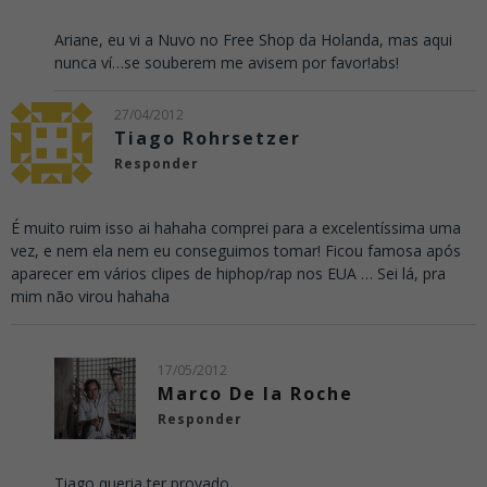
Ariane, eu vi a Nuvo no Free Shop da Holanda, mas aqui
nunca ví…se souberem me avisem por favor!abs!
27/04/2012
Tiago Rohrsetzer
Responder
É muito ruim isso ai hahaha comprei para a excelentíssima uma
vez, e nem ela nem eu conseguimos tomar! Ficou famosa após
aparecer em vários clipes de hiphop/rap nos EUA … Sei lá, pra
mim não virou hahaha
17/05/2012
Marco De la Roche
Responder
Tiago,queria ter provado.