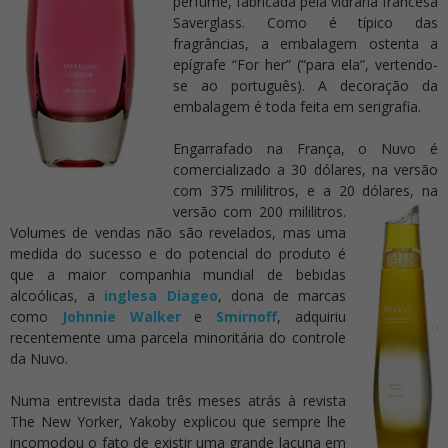
perfume, fabricada pela vidraria francesa
Saverglass. Como é típico das
fragrâncias, a embalagem ostenta a
epígrafe “For her” (“para ela”, vertendo-
se ao português). A decoração da
embalagem é toda feita em serigrafia.
.
Engarrafado na França, o Nuvo é
comercializado a 30 dólares, na versão
com 375 mililitros, e a 20 dólares, na
versão
com 200 mililitros.
Volumes de vendas não são revelados, mas uma
medida do sucesso e do potencial do produto é
que a maior companhia mundial de bebidas
alcoólicas, a
inglesa Diageo
, dona de marcas
como
Johnnie Walker
e
Smirnoff
, adquiriu
recentemente uma parcela minoritária do controle
da Nuvo.
.
Numa entrevista dada três meses atrás à revista
The New Yorker, Yakoby explicou que sempre lhe
incomodou o fato de existir uma grande lacuna em