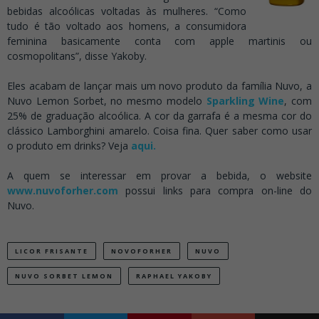
bebidas alcoólicas voltadas às mulheres. “Como
tudo é tão voltado aos homens, a consumidora
feminina basicamente conta com apple martinis ou
cosmopolitans”, disse Yakoby.
.
Eles acabam de lançar mais um novo produto da família Nuvo, a
Nuvo Lemon Sorbet, no mesmo modelo
Sparkling Wine
, com
25% de graduação alcoólica. A cor da garrafa é a mesma cor do
clássico Lamborghini amarelo. Coisa fina. Quer saber como usar
o produto em drinks? Veja
aqui.
.
A quem se interessar em provar a bebida, o website
www.nuvoforher.com
possui links para compra on-line do
Nuvo.
LICOR FRISANTE
NOVOFORHER
NUVO
NUVO SORBET LEMON
RAPHAEL YAKOBY