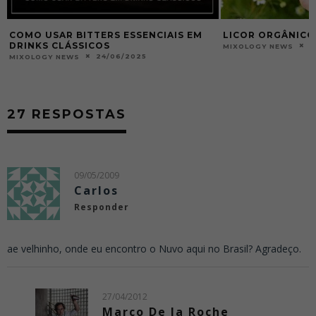
COMO USAR BITTERS ESSENCIAIS EM
LICOR ORGÂNICO
DRINKS CLÁSSICOS
2
MIXOLOGY NEWS
24/06/2025
MIXOLOGY NEWS
27 RESPOSTAS
09/05/2009
Carlos
Responder
ae velhinho, onde eu encontro o Nuvo aqui no Brasil? Agradeço.
27/04/2012
Marco De la Roche