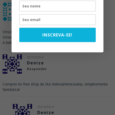
17/08/2014
Joelson
Responder
Desculpe as pessoas q não gostaram da bebida
INSCREVA-SE!
Devem ter o paladar bem estragado
A bebida é ótima … Maravilhosa
05/10/2014
Denize
Responder
Comprei no free shop de Sta Helena(Venezuela), simplesmente
fantástica!
05/10/2014
Denize